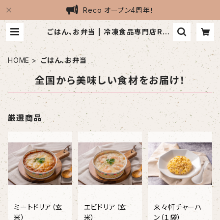
Reco オープン4周年！
ごはん、お弁当 | 冷凍食品専門店Rec
o
HOME
ごはん、お弁当
全国から美味しい食材をお届け！
厳選商品
ミートドリア（玄
エビドリア（玄
来々軒チャーハ
米）
米）
ン（１袋）