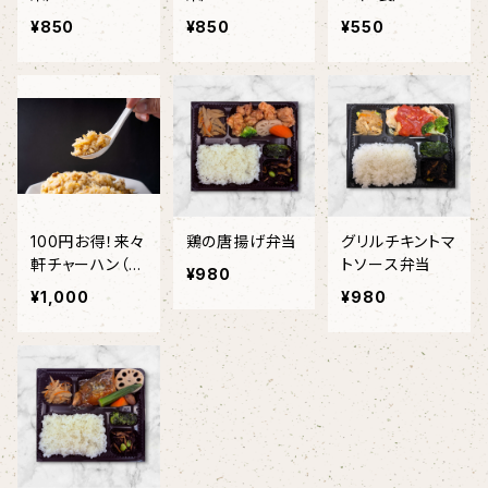
¥850
¥850
¥550
100円お得！来々
鶏の唐揚げ弁当
グリルチキントマ
軒チャーハン（２
トソース弁当
¥980
袋）
¥1,000
¥980