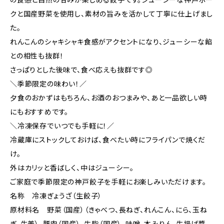
クと国産野菜を使用し、素材の旨みを活かして丁寧に仕上げまし
た。
れんこんのシャキシャキ食感がアクセントになり、ジューシーな餡
との相性も抜群！
さっぱりとした後味で、食べ応えも抜群です◎
＼季節限定の味わい！／
夕食のおかずはもちろん、お酒のおつまみや、あと一品欲しい時
にもおすすめです。
＼冷凍保存でいつでも手軽に！／
冷蔵庫にストックしておけば、食べたい時にフライパンで焼くだ
け。
外はカリッと香ばしく、中はジューシー。
ご家庭で季節限定の神戸餃子を手軽にお楽しみいただけます。
名称 冷凍ぎょうざ（生餃子）
原材料名 野菜（国産）（きゃべつ、長ねぎ、れんこん、にら、玉ね
ぎ、生姜）、豚肉（国産）、牛脂（国産）、味噌、本みりん、生揚げ醬