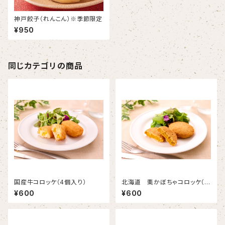
神戸餃子（れんこん）※季節限定
¥950
同じカテゴリの商品
国産牛コロッケ（4個入り）
北海道 栗かぼちゃコロッケ（3
個入）
¥600
¥600