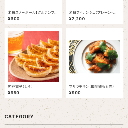
米粉スノーボール【グルテンフリ
米粉フィナンシェ（プレーン・紅
ー】
茶・チョコレート・キャラメル）※
¥600
¥2,200
化粧付き
神戸餃子（しそ）
マサラチキン（国産鶏もも肉）
¥950
¥900
CATEGORY