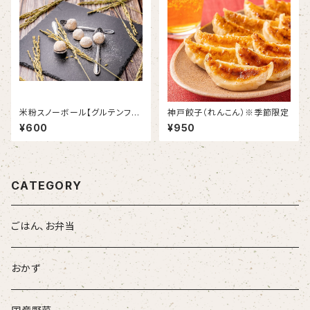
米粉スノーボール【グルテンフリ
神戸餃子（れんこん）※季節限定
ー】
¥600
¥950
CATEGORY
ごはん、お弁当
おかず